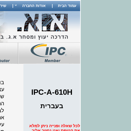
עמוד הבית
|
אודות החברה
|
שיר
בו
עצ
IPC-A-610H
שכ
המ
בעברית
לב
את
על
לכל שאלה ופנייה ניתן למלא
את הטופס ואנו נחזור אליך