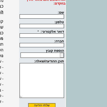
מק
בהקדם:
כב
הכ
קו
של
כמ
מט
תו
הע
נו
- 
- 
- 
- 
- ש
- 
- 
- ז