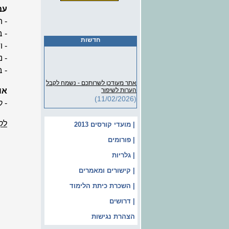
עב
- ה
- 
חדשות
- ו
- נ
- 
אתר מעודכן לשרותכם - נשמח לקבל
הערות לשיפור
או
(11/02/2026)
- קבלת 
לק
| מועדי קורסים 2013
| פורומים
| גלריות
| קישורים ומאמרים
| השכרת כיתת הלימוד
| דרושים
הצהרת נגישות