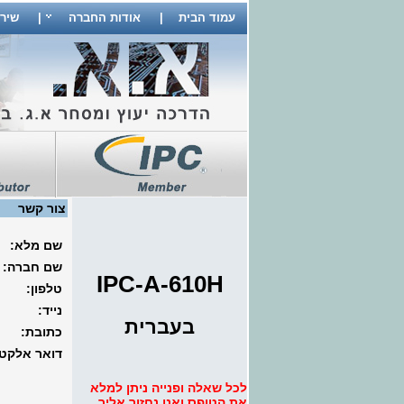
עמוד הבית
|
אודות החברה
|
שיר
צור קשר
שם מלא:
שם חברה:
IPC-A-610H
טלפון:
נייד:
בעברית
כתובת:
דואר אלקטר
לכל שאלה ופנייה ניתן למלא
את הטופס ואנו נחזור אליך